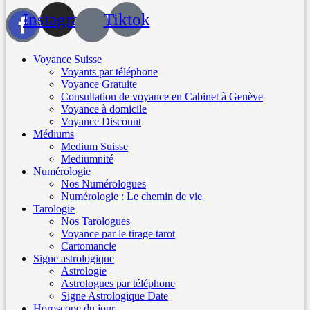
Instagram
Tiktok
Voyance Suisse
Voyants par téléphone
Voyance Gratuite
Consultation de voyance en Cabinet à Genève
Voyance à domicile
Voyance Discount
Médiums
Medium Suisse
Mediumnité
Numérologie
Nos Numérologues
Numérologie : Le chemin de vie
Tarologie
Nos Tarologues
Voyance par le tirage tarot
Cartomancie
Signe astrologique
Astrologie
Astrologues par téléphone
Signe Astrologique Date
Horoscope du jour