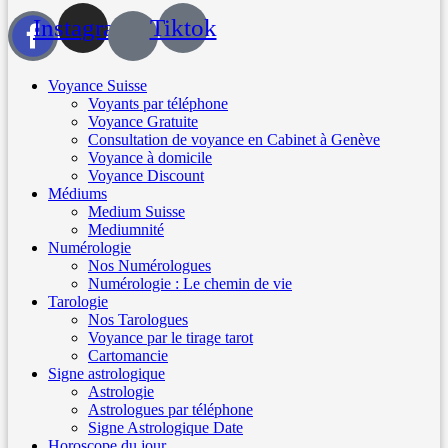
Instagram
Tiktok
Voyance Suisse
Voyants par téléphone
Voyance Gratuite
Consultation de voyance en Cabinet à Genève
Voyance à domicile
Voyance Discount
Médiums
Medium Suisse
Mediumnité
Numérologie
Nos Numérologues
Numérologie : Le chemin de vie
Tarologie
Nos Tarologues
Voyance par le tirage tarot
Cartomancie
Signe astrologique
Astrologie
Astrologues par téléphone
Signe Astrologique Date
Horoscope du jour